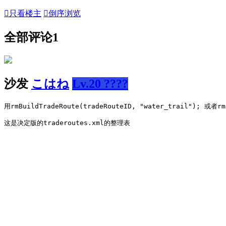

只看楼主

倒序浏览
全部评论
1
沙发
こはね
Lv.20 ????
用rmBuildTradeRoute(tradeRouteID, "water_trail"); 或者rm
这是决定版的traderoutes.xml的整理表  