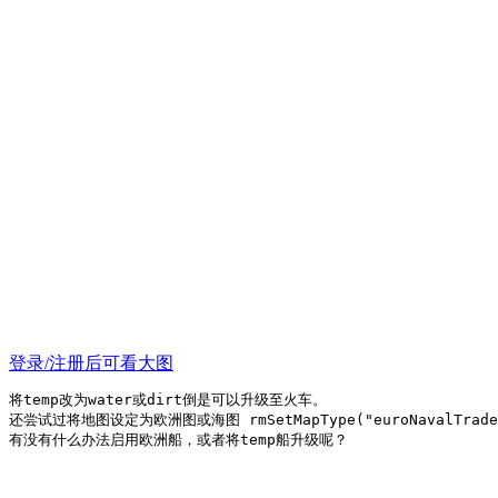
登录/注册后可看大图
将temp改为water或dirt倒是可以升级至火车。
还尝试过将地图设定为欧洲图或海图 rmSetMapType("euroNavalTra
有没有什么办法启用欧洲船，或者将temp船升级呢？