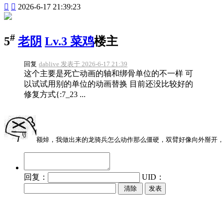


2026-6-17 21:39:23
#
5
老阴
Lv.3 菜鸡
楼主
回复
dablive 发表于 2026-6-17 21:39
这个主要是死亡动画的轴和绑骨单位的不一样 可
以试试用别的单位的动画替换 目前还没比较好的
修复方式{:7_23 ...
额焯，我做出来的龙骑兵怎么动作那么僵硬，双臂好像向外掰开
回复：
UID：
发表