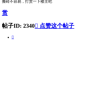
搬砖不容易，打赏一下楼主吧
赏
帖子ID: 2340

点赞这个帖子
