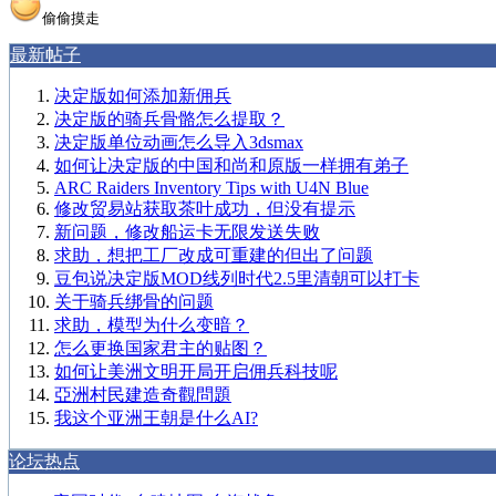
偷偷摸走
最新帖子
决定版如何添加新佣兵
决定版的骑兵骨骼怎么提取？
决定版单位动画怎么导入3dsmax
如何让决定版的中国和尚和原版一样拥有弟子
ARC Raiders Inventory Tips with U4N Blue
修改贸易站获取茶叶成功，但没有提示
新问题，修改船运卡无限发送失败
求助，想把工厂改成可重建的但出了问题
豆包说决定版MOD线列时代2.5里清朝可以打卡
关于骑兵绑骨的问题
求助，模型为什么变暗？
怎么更换国家君主的贴图？
如何让美洲文明开局开启佣兵科技呢
亞洲村民建造奇觀問題
我这个亚洲王朝是什么AI?
论坛热点