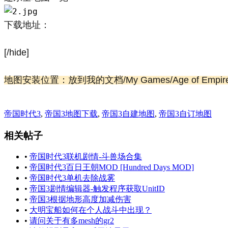
下载地址：
[/hide]
地图安装位置：放到我的文档/My Games/Age of Empir
帝国时代3
,
帝国3地图下载
,
帝国3自建地图
,
帝国3自订地图
相关帖子
•
帝国时代3联机剧情-斗兽场合集
•
帝国时代3百日王朝MOD [Hundred Days MOD]
•
帝国时代3单机去除战雾
•
帝国3剧情编辑器-触发程序获取UnitID
•
帝国3根据地形高度加减伤害
•
大明宝船如何在个人战斗中出现？
•
请问关于有多mesh的gr2