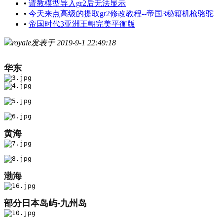
•
请教模型导入gr2后无法显示
•
今天来点高级的提取gr2修改教程--帝国3秘籍机枪骆驼
•
帝国时代3亚洲王朝完美平衡版
royale
发表于 2019-9-1 22:49:18
华东
黄海
渤海
部分日本岛屿-九州岛