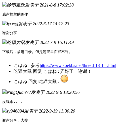
岭南嬴政
发表于 2021-8-8 17:02:38
感谢楼主的创作
lycwyj
发表于 2022-6-17 14:12:23
谢谢分享
吃猫大鼠
发表于 2022-7-9 16:11:49
下载后，放进目录。但是游戏里面找不到。
こはね
:
参考
https://www.aoebbs.net/thread-18-1-1.html
吃猫大鼠
回复
こはね
:
弄好了，谢谢！
こはね
回复
吃猫大鼠
:
NingQuanV7
发表于 2022-9-6 18:20:56
没钱币....
zy946894
发表于 2022-9-19 11:30:20
谢谢分享，大赞