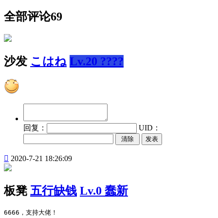
全部评论
69
沙发
こはね
Lv.20 ????
回复：
UID：
发表

2020-7-21 18:26:09
板凳
五行缺钱
Lv.0 蠢新
6666，支持大佬！