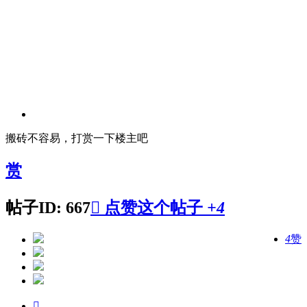
搬砖不容易，打赏一下楼主吧
赏
帖子ID: 667

点赞这个帖子
+4
4
赞
