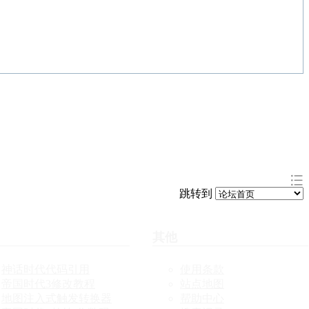
跳转到
其他
神话时代代码引用
使用条款
帝国时代3修改教程
站点地图
地图注入式触发转换器
帮助中心