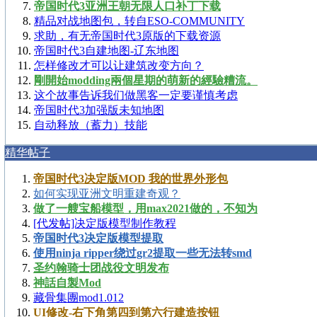
帝国时代3亚洲王朝无限人口补丁下载
精品对战地图包，转自ESO-COMMUNITY
求助，有无帝国时代3原版的下载资源
帝国时代3自建地图-辽东地图
怎样修改才可以让建筑改变方向？
剛開始modding兩個星期的萌新的經驗糟流。
这个故事告诉我们做黑客一定要谨慎考虑
帝国时代3加强版未知地图
自动释放（蓄力）技能
精华帖子
帝国时代3决定版MOD 我的世界外形包
如何实现亚洲文明重建奇观？
做了一艘宝船模型，用max2021做的，不知为
[代发帖]决定版模型制作教程
帝国时代3决定版模型提取
使用ninja ripper绕过gr2提取一些无法转smd
圣约翰骑士团战役文明发布
神話自製Mod
藏骨集團mod1.012
UI修改-右下角第四到第六行建造按钮