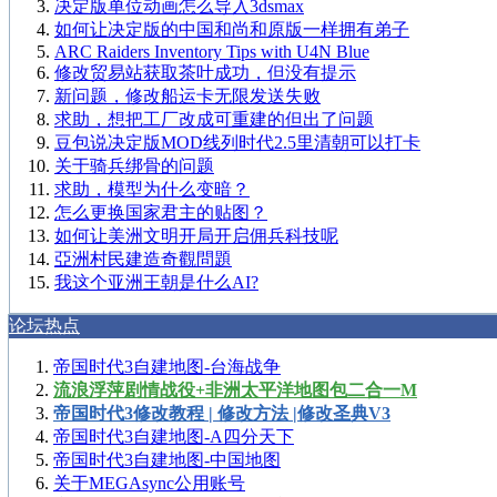
决定版单位动画怎么导入3dsmax
如何让决定版的中国和尚和原版一样拥有弟子
ARC Raiders Inventory Tips with U4N Blue
修改贸易站获取茶叶成功，但没有提示
新问题，修改船运卡无限发送失败
求助，想把工厂改成可重建的但出了问题
豆包说决定版MOD线列时代2.5里清朝可以打卡
关于骑兵绑骨的问题
求助，模型为什么变暗？
怎么更换国家君主的贴图？
如何让美洲文明开局开启佣兵科技呢
亞洲村民建造奇觀問題
我这个亚洲王朝是什么AI?
论坛热点
帝国时代3自建地图-台海战争
流浪浮萍剧情战役+非洲太平洋地图包二合一M
帝国时代3修改教程 | 修改方法 |修改圣典V3
帝国时代3自建地图-A四分天下
帝国时代3自建地图-中国地图
关于MEGAsync公用账号