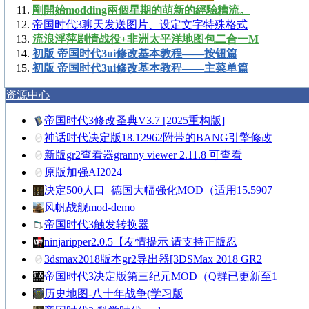
剛開始modding兩個星期的萌新的經驗糟流。
帝国时代3聊天发送图片、设定文字特殊格式
流浪浮萍剧情战役+非洲太平洋地图包二合一M
初版 帝国时代3ui修改基本教程——按钮篇
初版 帝国时代3ui修改基本教程——主菜单篇
资源中心
帝国时代3修改圣典V3.7 [2025重构版]
神话时代决定版18.12962附带的BANG引擎修改
新版gr2查看器granny viewer 2.11.8 可查看
原版加强AI2024
决定500人口+德国大幅强化MOD（适用15.5907
风帆战舰mod-demo
帝国时代3触发转换器
ninjaripper2.0.5【友情提示 请支持正版忍
3dsmax2018版本gr2导出器[3DSMax 2018 GR2
帝国时代3决定版第三纪元MOD（Q群已更新至1
历史地图-八十年战争(学习版