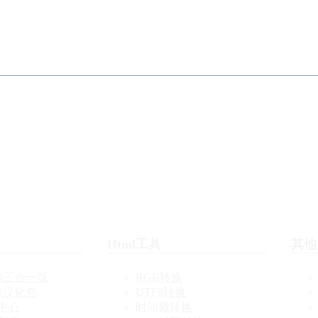
Html工具
其他
3三合一版
RGB转换
3汉化包
UTF8转换
中心
时间戳转换