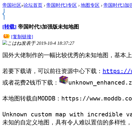
帝国社区
»
论坛首页
›
帝国时代3专区
›
地图专区
›
帝国时代3加
[
转载
]
帝国时代3加强版未知地图
[复制链接]
こはね
发表于 2019-10-4 18:37:27
国外大佬制作的一幅比较优秀的未知地图，基本上
若要下载请，可以前往资源中心下载：
https://
或者花费2钱币下载：
unknown_enhanced.z
本地图转载自MODDB：https://www.moddb.com/
Unknown custom map with incredible v
未知的自定义地图，具有令人难以置信的多样性，