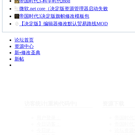
帝国时代3-科学时代mod
微软.net core（决定版资源管理器启动失败
帝国时代3决定版旗帜修改模板包
【决定版】编辑器修改默认贸易路线MOD
论坛首页
资源中心
新•修改圣典
新帖
访客统计[重构代码中]
资源下载
用户登录：
帝国时代
今日访客：
帝国时代
今日IP：
论坛资源