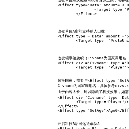
			改变单位每次搬运可携带资源上限，需要在pro
			<Effect type='Data' amount='X.00' subtype='CarryCapacity' resource='ResourceName' relativity='BasePercent'>

					<Target type='ProtoUnit'>Unittype</Target>

				</Effect>

			改变单位A所能支持的人口数

			<Effect type ='Data' amount ='5.00' subtype ='PopulationCapAddition' relativity ='Absolute'>

				<Target type ='ProtoUnit'>Unittype</Target></Effect>

			改变领事馆旗帜（
Civname
为国家调用名，具
			<Effect civ ='Civname' type ='Data' amount ='0.00' subtype ='SetCivRelation' relativity ='Absolute'>

				<Target type ='Player'></Target></Effect>

			替换国家，需要与<Effect type="SetAge">Age0</Effect>联合使用，否则会丢失当前时代，无法训练任何单位。

Civname
为国家调用名，具体参考civs.x
			由于内容太长，所以隐藏了科技效果，
			<Effect civ='Civname' type='Data' amount='0.00' subtype='SetCivilization'  relativity='Absolute'>

				<Target type='Player'/>

			</Effect>

			<Effect type="SetAge">Age0</Effect>

			开启科技B后可运送单位A

			<Effect tech ='B' type ='Data' amount ='1.00' subtype ='FreeHomeCityUnitIfTechObtainable' unittype ='A' relativity ='Absolute'>
