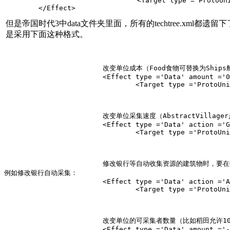
				<Target type ='ProtoUnit'>Unittype</Target>

	</Effect>
但是帝国时代3中data文件夹里面，所有的techtree.xml都遗留下了
是采用下面这种格式。
			改变单位成本（Food食物可替换为Ship
			<Effect type ='Data' amount ='0.75' subtype ='Cost' resource ='Food' relativity ='BasePercent'>

				<Target type ='ProtoUnit'>Unittype</Target></Effect>

			改变单位采集速度（AbstractVillager是所有采集者,A是单位调用名或单位标签（例如矿场、种植园）；

			<Effect type ='Data' action ='Gather' amount ='X.00' subtype ='WorkRate' unittype ='A' relativity ='BasePercent'>

				<Target type ='ProtoUnit'>AbstractVillager</Target></Effect>

			修改银行等自动收集资源的建筑物时，要在Gather前加Auto，并在其后加Food食物、Wood木材和Coin钱币。等你接触Tctics文件后就会知道为什么要这样设定。）

例如修改银行自动采集：

			<Effect type ='Data' action ='AutoGather' amount ='X.00' subtype ='WorkRate' unittype ='A' relativity ='BasePercent'>

				<Target type ='ProtoUnit'>Bank</Target></Effect>

			改变单位的可采集者数量（比如稻田允
			<Effect type ='Data' amount ='-2.00' subtype ='GathererLimit' relativity ='Absolute'>
