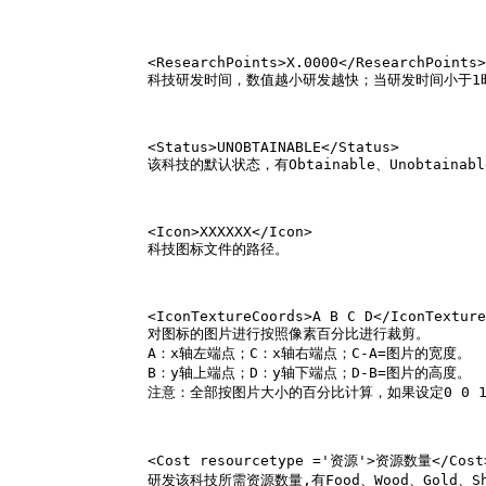
		<ResearchPoints>X.0000</ResearchPoints>

		科技研发时间，数值越小研发越快；当研发时间小于
		<Status>UNOBTAINABLE</Status>

		该科技的默认状态，有Obtainable、Unobta
		<Icon>XXXXXX</Icon>

		科技图标文件的路径。

		<IconTextureCoords>A B C D</IconTextureCoords>

		对图标的图片进行按照像素百分比进行裁剪。

		A：x轴左端点；C：x轴右端点；C-A=图片的宽度。

		B：y轴上端点；D：y轴下端点；D-B=图片的高度。

		注意：全部按图片大小的百分比计算，如果设定0 0 1 1则代表使用整张图片，不进行裁剪。

		<Cost resourcetype ='资源'>资源数量</Cost>

		研发该科技所需资源数量,有Food、Wood、Gold、Sh