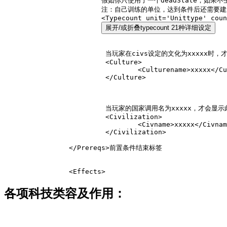
			假如你只使用了一个
deadState
，如果不
			注：自己训练的单位，达到条件后还
			<Typecount unit='Unittype' count='X.00' state='noneState aliveState buildingState' operator='lt'/>

展开/或折叠typecount 21种详细设定
			 当玩家在civs设定的文化为xxxxx
			 <Culture>

				 <Culturename>xxxxx</Culturename>

			 </Culture>

			 当玩家的国家调用名为xxxxx，才会
			 <Civilization>

				 <Civname>xxxxx</Civname>

			 </Civilization>

		</Prereqs>前置条件结束标签

各项科技类容及作用：