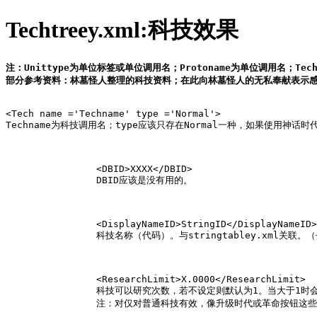
Techtreey.xml:科技效果
注：Unittype为单位标签或单位调用名；Protoname为单位调用名；Techn
部分参考资料：林墓怪人整理的科技资料；在此向林墓怪人的无私奉献表示
<Tech name ='Techname' type ='Normal'>

Techname为科技调用名；
type
应该只存在
Normal
一种，如果使用神话时
		<DBID>XXXX</DBID>

		DBID应该是没有用的。

		<DisplayNameID>StringID</DisplayNameID>

		科技名称（代码）。与stringtabley.xml关联。（去stringtabley.xml搜索这5个数字）

		<ResearchLimit>X.0000</ResearchLimit>

		科技可以研究次数，若不设定则默认为1。当大于1时会移动到图标会显示注释“您可以研究这个改良技术 X 次，而您目前已研究 x 次了。”

		注：对仅对普通科技有效，像升级时代或革命按钮这些科技是不可能改良第二次的。
