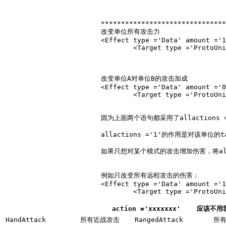
*******************************
			改变单位所有攻击力

			<Effect type ='Data' amount ='1.25' subtype ='Damage' allactions ='1' relativity ='BasePercent'>

				<Target type ='ProtoUnit'>Unittype</Target></Effect>

			改变单位A对单位B的攻击加成

			<Effect type ='Data' amount ='0.50' subtype ='DamageBonus' unittype ='B' allactions ='1' relativity ='Absolute'>

				<Target type ='ProtoUnit'>A</Target></Effect>

			因为上面两个语句都采用了
allactions
allactions
=
'
1
'
的作用是对该单位的tac
			如果只想对某个模式的攻击增加伤害，将
a
			例如只改变所有远程攻击的伤害：

			<Effect type ='Data' amount ='1.25' subtype ='Damage' action ='RangedAttack' relativity ='BasePercent'>

				<Target type ='ProtoUnit'>Unittype</Target></Effect>

action
=
'
xxxxxxx
'
应该不用
HandAttack
所有近战攻击
RangedAttack
所