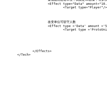
			<Effect type="Data" amount="10.00" subtype="FreeHomeCityMerc" unittype="ypMercIronTroop" relativity="Absolute">

				<Target type="Player"/></Effect>

			改变单位可驻守人数

			<Effect type ='Data' amount ='50' subtype ='MaximumContained' relativity ='Assign'>

				<Target type ='ProtoUnit'>Protoname</Target></Effect>

		</Effects>
