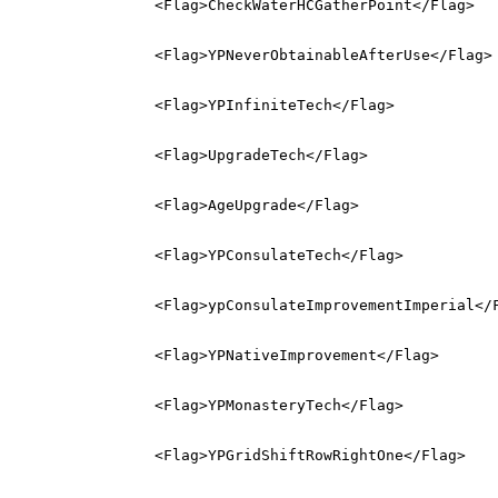
		<Flag>CheckWaterHCGatherPoint</Flag>
		<Flag>YPNeverObtainableAfterUse</Flag>
		<Flag>YPInfiniteTech</Flag>
		<Flag>UpgradeTech</Flag>
		<Flag>AgeUpgrade</Flag>
		<Flag>YPConsulateTech</Flag>
		<Flag>ypConsulateImprovementImperial</
		<Flag>YPNativeImprovement</Flag>
		<Flag>YPMonasteryTech</Flag>
		<Flag>YPGridShiftRowRightOne</Flag>