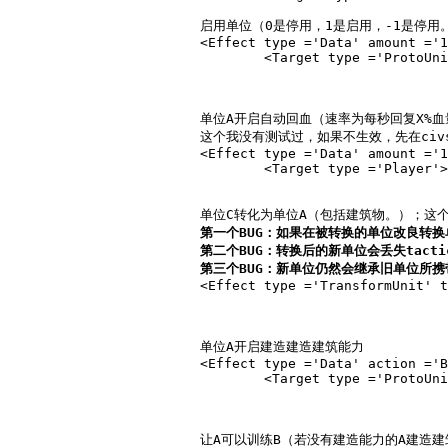
			启用单位（0是停用，1是启用，-1是停用。）

			<Effect type ='Data' amount ='1' subtype ='Enable' relativity ='Absolute'>

				<Target type ='ProtoUnit'>A</Target></Effect>

			单位A开启自动回血（速率为每秒回复X%血量，改成-1是减血，0为不掉血也不减血。）

			这个我没有测试过，如果不生效，先在c
			<Effect type ='Data' amount ='1.00' subtype ='UnitRegenRate' unittype ='A' relativity ='Assign'>

				<Target type ='Player'></Target></Effect>

			单位C转化为单位A（包括建筑物。）；这个语句有三个BUG↓

第一个BUG：如果在被转换的单位改良转
第二个BUG：转换后的新单位会丢失ta
第三个BUG：新单位仍然会继承旧单位所
			<Effect type ='TransformUnit' toprotoid ='A' fromprotoid ='C'></Effect>

			单位A开启建造建造建筑能力

			<Effect type ='Data' action ='Build' amount ='1.0' subtype ='ActionEnable' relativity ='Absolute'>

				<Target type ='ProtoUnit'>A</Target></Effect>

			让A可以训练B（若没有建造能力的A建造建筑，需“开启单位建造能力”。另外你必须先启用B，否则你用这个语句没有任何作用。）
