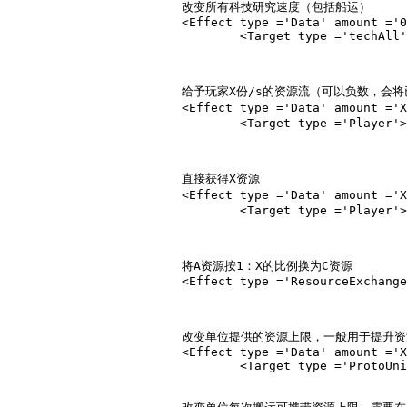
			改变所有科技研究速度（包括船运）

			<Effect type ='Data' amount ='0.01' subtype ='ResearchPoints' relativity ='Percent'>

				<Target type ='techAll'></Target></Effect>

			给予玩家X份/s的资源流（可以负数，
			<Effect type ='Data' amount ='X.00' subtype ='ResourceTrickleRate' resource ='资源' relativity ='Absolute'>

				<Target type ='Player'></Target></Effect>

			直接获得X资源

			<Effect type ='Data' amount ='X.00' subtype ='Resource' resource ='资源' relativity ='Absolute'>

				<Target type ='Player'></Target></Effect>

			将A资源按1：X的比例换为C资源

			<Effect type ='ResourceExchange' multiplier ='X' toresource ='C' fromresource ='A'></Effect>

			改变单位提供的资源上限，一般用于提升资源箱所携带资源的上限。

			<Effect type ='Data' amount ='X.00' subtype ='InventoryAmount' resource ='ResourceName' relativity ='BasePercent'>

				<Target type ='ProtoUnit'>Protoname</Target></Effect>
