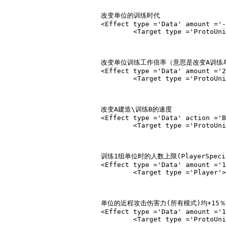
			改变单位的训练时代

			<Effect type ='Data' amount ='-2.00' subtype ='AllowedAge' relativity ='Absolute'>

				<Target type ='ProtoUnit'>Unittype</Target></Effect>

			改变单位训练工作倍率（意思是改变A训练单位的速度，而不影响你所训练的单位在其它单位训练的时间）

			<Effect type ='Data' amount ='2.00' subtype ='BuildingWorkRate' relativity ='BasePercent'>

				<Target type ='ProtoUnit'>Unittype</Target></Effect>

			改变A建造\训练B的速度

			<Effect type ='Data' action ='Build' amount ='3.00' subtype ='WorkRate' unittype ='B' relativity ='BasePercent'>

				<Target type ='ProtoUnit'>A</Target></Effect>

			训练1组单位时的人数上限(PlayerSpecificTrainLimitPerAction)由5更变为10(但排程人数上限仍为25不变),数量只能设定>5，对旗军和村民、捆绑训练单位无效。

			<Effect type ='Data' amount ='10.00' subtype ='PlayerSpecificTrainLimitPerAction' relativity ='Absolute'>

				<Target type ='Player'></Target></Effect>

			单位的近程攻击伤害力(所有模式)均+15％

			<Effect type ='Data' amount ='1.15' subtype ='DamageForAllHandLogicActions' relativity ='BasePercent'>

				<Target type ='ProtoUnit'>Unit</Target></Effect>
