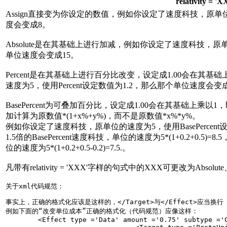
relativity
=
'
X
Assign
直接变为你设定的数值，例如你设定了速度科技，原单位的
度会变成8。
Absolute
是在其基础上进行加减，例如你设定了速度科技，原单位的
单位速度会变成15。
Percent
是在其基础上进行百分比改变，设定成1.00会在其基
速度为5，使用Percent设定数值为1.2，那么那个单位速度会变
BasePercent
为可叠加百分比，设定成1.00会在其基础上乘以1
加计算为原数值*(1+x%+y%)，而不是原数值*x%*y%。
例如你设定了速度科技，原单位的速度为5，使用
BasePercent
设
1.5倍的
BasePercent
速度科技，单位的速度为5*(1+0.2+0.5)=
位的速度为5*(1+0.2+0.5-0.2)=7.5.。
凡带有
relativity
=
'
XXX
'
字样的句式中的XXX可更改为
Absolute
关于xml代码规范：
事实上，正确的格式化应该是这样的，</Target>与</Effect>应当换行
例如下面的“改变单位成本”正确的格式化（代码规范）应像这样：

	<Effect type ='Data' amount ='0.75' subtype ='Cost' resource ='Food' relativity ='BasePercent'>
