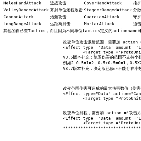
MeleeHandAttack
近战攻击
CoverHandAttack
掩
VolleyRangedAttack
齐射单位远程攻击
StaggerRangedAttack
分
CannonAttack
炮轰攻击
GuardianAttack
守
LongRangeAttack
远距离射击
MortarAttack
迫
其他的自己查Tactics，而且因为不同单位tactics定义的actionn
			改变单位攻击溅射范围，需要加 action ='攻击方式'，如CannonAttack炮轰攻击，例如：

			<Effect type ='Data' amount ='1.25' subtype ='DamageArea' action ='CannonAttack' relativity ='BasePercent'>

				<Target type ='ProtoUnit'>Unittype</Target></Effect>

			V3.5版本补充：范围伤害的范围不支持
			例如2-0.5=1≠2，0.5+0.5=0≠1，0.5X
V3.7版本补充：决定版已修正不能存在
			改变范围伤害可造成的最大伤害数值（
			<Effect type="Data" action="CannonAttack" amount="1.50" subtype="DamageCap" relativity="BasePercent">

				<Target type="ProtoUnit">Unittype</Target></Effect>

			改变单位射程，需要加 action ='攻击方式'，如CannonAttack炮轰攻击，例如：

			<Effect type ='Data' amount ='1.25' subtype ='MaximumRange' action ='CannonAttack' relativity ='Absolute'>

				<Target type ='ProtoUnit'>Unittype</Target></Effect>

****************************