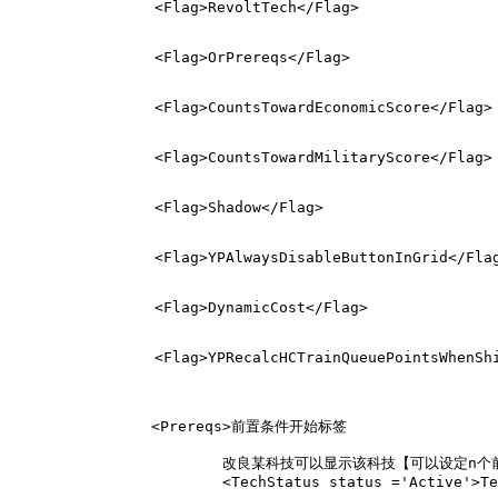
		<Flag>RevoltTech</Flag>
		<Flag>OrPrereqs</Flag>
		<Flag>CountsTowardEconomicScore</Flag>
		<Flag>CountsTowardMilitaryScore</Flag>
		<Flag>Shadow</Flag>
		<Flag>YPAlwaysDisableButtonInGrid</Fla
		<Flag>DynamicCost</Flag>
		<Flag>YPRecalcHCTrainQueuePointsWhenSh
		<Prereqs>前置条件开始标签

			改良某科技可以显示该科技【可以设定n个前提科技，所有前提科技改良后，才能显示该科技】

			<TechStatus status ='Active'>Techname</TechStatus>
