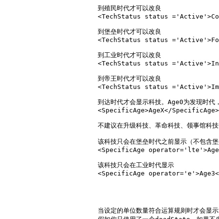
			到殖民时代才可以改良

			<TechStatus status ='Active'>Colonialize</TechStatus>

			到堡垒时代才可以改良

			<TechStatus status ='Active'>Fortressize</TechStatus>

			到工业时代才可以改良

			<TechStatus status ='Active'>Industrialize</TechStatus>

			到帝王时代才可以改良

			<TechStatus status ='Active'>Imperialize</TechStatus>

  			到达时代才会显示科技。Age0为发现时代，Age1为殖民时代，Age2为堡垒时代，Age3为工业时代，Age4为帝王时代，与上面5个改良科技条件不同，上面五个条件在未到达所需时代时，会显示为灰色+所需时代的图标，而<SpecificAge>AgeX</SpecificAge>在未到达所设定的时代时，不会显示图标，到了所需时代才会出现。(可使用operator属性设定lt小于、小于等于lte、大于gt、大于等于gte、等于e，如果不设定，默认gte)

			<SpecificAge>AgeX</SpecificAge>

			不建议在升级科技、革命科技、领事馆科技使用SpecificAge设定，虽然玩家变更时代后会刷新，但在弹框界面的按钮不会实时刷新，需要手动点取消再次打开弹框才会刷新，例如如果你对法国领事馆设定了只能在堡垒时代之前显示，那么你在到达堡垒时代之前点开选择领事馆盟友弹框一直不关闭，在到达堡垒时代之后，你仍然可以再使用一次法国盟友。

			该科技只会在堡垒时代之前显示（不包含堡垒时代，因为小于等于Age2，玩家升级堡垒时代后该科技不显示按钮）

			<SpecificAge operator='lte'>Age2</SpecificAge>

			该科技只会在工业时代显示

			<SpecificAge operator='e'>Age3</SpecificAge>

当设定的单位数量符合运算规则时才会显示