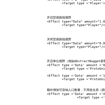
				<Target type ='Player'></Target></Effect>

			开启贸易路线视野

			<Effect type="Data" amount="1.00" subtype="EnableTradeRouteLOS" relativity="Absolute">

				<Target type="Player"/></Effect>

			关闭贸易路线视野

			<Effect type="Data" amount="0.00" subtype="EnableTradeRouteLOS" relativity="Absolute">

				<Target type="Player"/></Effect>

			开启单位视野（例如AbstractNugge
			<Effect type ='Data' amount ='0.00' subtype ='RevealLOS' relativity ='Absolute'>

				<Target type ='ProtoUnit'>Unittype</Target></Effect>

			<Effect type ='Data' amount ='1.00' subtype ='RevealLOS' relativity ='Absolute'>

				<Target type ='ProtoUnit'>Unittype</Target></Effect>

			额外增加可容纳人口数量，不用造住房（
			<Effect type ='Data' amount ='X.00' subtype ='PopulationCap' relativity ='Absolute'>

					<Target type ='Player'></Target></Effect>
