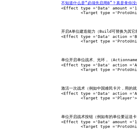
不知道什么是“必须先启用B”？真是拿你
			<Effect type ='Data' amount ='1.0' subtype ='AddTrain' unittype ='B' relativity ='Absolute'>

				<Target type ='ProtoUnit'>A</Target></Effect>

			开启A单位建造能力（Build可替换为其它能力，如Spawn自动生产，具体名称参考单位tactics文件。）

			<Effect type ='Data' action ='Build' amount ='1.0' subtype ='ActionEnable' relativity ='Absolute'>

				<Target type ='ProtoUnit'>A</Target></Effect>

			单位开启单位战术、光环，（Actionname为Tactics的定义）

			<Effect type ='Data' action ='Actionname' amount ='1.0' subtype ='ActionEnable' relativity ='Absolute'>

				<Target type ='ProtoUnit'>Protoname</Target></Effect>

			激活一次战术（例如中国难民卡片，用的就是这个语句，Actionname为Tactics的定义）

			<Effect type ='Data' action ='Actionname' amount ='1.00' subtype ='ActionAdd' unittype ='Protoname' relativity ='Absolute'>

				<Target type ='Player'></Target></Effect>

			单位开启战术按钮（例如有的单位要运送卡片才能拥有隐匿战术，Tacticsname为Tactics定义的战术名，Unittype为单位标签或单位调用名）

			<Effect type ='Data' amount ='1.00' tactic ='Tacticsname' subtype ='TacticEnable' relativity ='Absolute'>

				<Target type ='ProtoUnit'>Unittype</Target></Effect>
