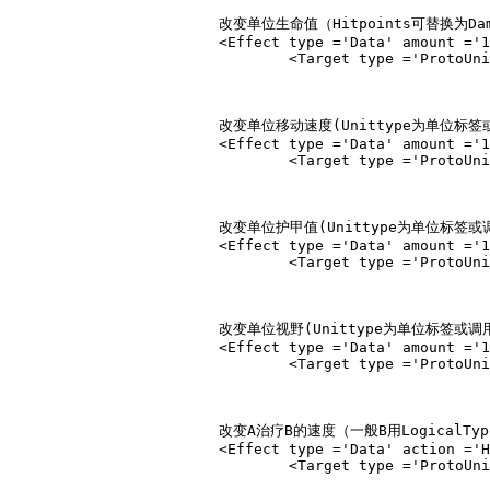
			改变单位生命值（Hitpoints可替换为DamageArea攻击范围、MaximumRange射程、LOS视野和MaximumVelocity行走速度）

			<Effect type ='Data' amount ='1.25' subtype ='Hitpoints' relativity ='BasePercent'>

				<Target type ='ProtoUnit'>Unittype</Target></Effect>

			改变单位移动速度(Unittype为单位标签或调用名)

			<Effect type ='Data' amount ='1.25' subtype ='MaximumVelocity' relativity ='BasePercent'>

				<Target type ='ProtoUnit'>Unittype</Target></Effect>

			改变单位护甲值(Unittype为单位标签或调用名)

			<Effect type ='Data' amount ='1.00' subtype ='Armor' relativity ='BasePercent'>

				<Target type ='ProtoUnit'>Unittype</Target></Effect>

			改变单位视野(Unittype为单位标签或调用名)

			<Effect type ='Data' amount ='1.00' subtype ='LOS' relativity ='Absolute'>

				<Target type ='ProtoUnit'>Unittype</Target></Effect>

			改变A治疗B的速度（一般B用LogicalTypeHealed，即所有可接受治疗的单位。）

			<Effect type ='Data' action ='Heal' amount ='1.5' subtype ='WorkRate' unittype ='B' relativity ='BasePercent'>

				<Target type ='ProtoUnit'>Unittype</Target></Effect>
