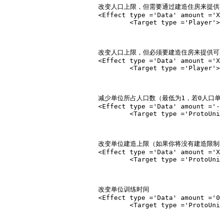
			改变人口上限，但需要通过建造住房来提
			<Effect type ='Data' amount ='X.00' subtype ='PopulationCapExtra' relativity ='Absolute'>

				<Target type ='Player'></Target></Effect>

			改变人口上限，但必须要建造住房来提供
			<Effect type ='Data' amount ='X.00' subtype ='PopulationCapBonus' relativity ='Absolute'>

				<Target type ='Player'></Target></Effect>

			减少单位所占人口数（最低为1，若0人口单位受该科技影响，人口会再次变成1。）

			<Effect type ='Data' amount ='-1' subtype ='PopulationCount' relativity ='Absolute'>

				<Target type ='ProtoUnit'>Unittype</Target></Effect>

			改变单位建造上限
（如果你将没有建造限制的
			<Effect type ='Data' amount ='X' subtype ='Buildlimit' relativity ='Absolute'>

				<Target type ='ProtoUnit'>Unittype</Target></Effect>

			改变单位训练时间

			<Effect type ='Data' amount ='0.75' subtype ='TrainPoints' relativity ='BasePercent'>

				<Target type ='ProtoUnit'>Unittype</Target></Effect>
