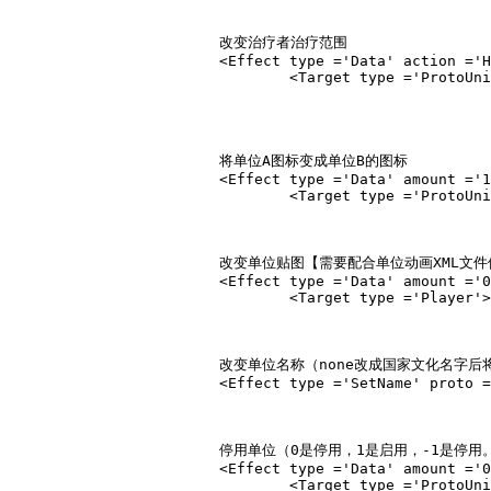
			改变治疗者治疗范围

			<Effect type ='Data' action ='Heal' amount ='X.00' subtype ='MaximumRange' relativity ='Absolute'>

				<Target type ='ProtoUnit'>Unittype</Target></Effect>

			将单位A图标变成单位B的图标

			<Effect type ='Data' amount ='1.00' subtype ='CopyUnitPortraitAndIcon' unittype ='A' relativity ='Absolute'>

				<Target type ='ProtoUnit'>B</Target></Effect>

			改变单位贴图【需要配合单位动画XML文件修改，利用replacetexture语句（或者在gr2模型定义新贴图）】

			<Effect type ='Data' amount ='0.00' subtype ='UpdateVisual' unittype ='Protoname' relativity ='Absolute'>

				<Target type ='Player'></Target></Effect>

			改变单位名称（none改成国家文化名字后将只作用于此文化国家。）StringID为stringtabley的5个数字。

			<Effect type ='SetName' proto ='Protoname' culture ='none' newName ='StringID'></Effect>

			停用单位（0是停用，1是启用，-1是停用。）

			<Effect type ='Data' amount ='0' subtype ='Enable' relativity ='Absolute'>

				<Target type ='ProtoUnit'>A</Target></Effect>
