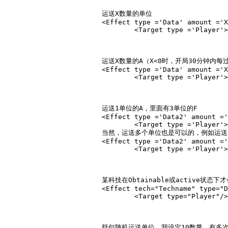
			运送X数量的单位

			<Effect type ='Data' amount ='X' subtype ='FreeHomeCityUnit' unittype ='Protoname' relativity ='Absolute'> 

				<Target type ='Player'></Target></Effect>

			运送X数量的A（X<0时，开局30分钟内每过[2÷(X的绝对值)]分钟即可运送一单位的A。）

			<Effect type ='Data' amount ='X' subtype ='FreeHomeCityUnit' unittype ='A' relativity ='Absolute'> 

				<Target type ='Player'></Target></Effect>

			运送1单位的A，里面有3单位的F

			<Effect type ='Data2' amount ='1.00' amount2 ='3.00' subtype ='FreeHomeCityUnitShipped' unittype ='A' unittype2 ='F' relativity ='Absolute'>

				<Target type ='Player'></Target></Effect>

			当然，运送多个单位也是可以的，例如运送3只船，每只船里面有50个单位

			<Effect type ='Data2' amount ='3.00' amount2 ='50.00' subtype ='FreeHomeCityUnitShipped' unittype ='xpIronclad' unittype2 ='xpColonialMilitia' relativity ='Absolute'>

				<Target type ='Player'></Target></Effect>

			某科技在Obtainable或active状态下才会运送单位

			<Effect tech="Techname" type="Data" amount="2.00" subtype="FreeHomeCityUnitIfTechObtainable" unittype="YPCastleWagon" relativity="Absolute">

				<Target type="Player"/></Effect>

			疑似随机运送单位，我设定10数量，有多次出现10、8个、9个，有时候也会出现7个、6个、5个。
