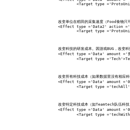
				<Target type ='ProtoUnit'>Protoname</Target></Effect>

			改变单位在稻田的采集速度（Food食物只可改为Gold黄金。）ypRicePaddy为稻田的单位调用名。

			<Effect type ='Data2' action ='Gather' amount ='1.00' subtype ='WorkRateSpecific' resource ='Food' unittype ='ypRicePaddy' relativity ='BasePercent'>

				<Target type ='ProtoUnit'>Protoname</Target></Effect>

			改变科技的研发成本。因游戏BUG，改变
			<Effect type ='Data' amount ='资源数量' subtype ='Cost' resource ='资源' relativity ='Absolute'>

				<Target type ='Tech'>Techname</Target></Effect>

			改变所有科技成本（如果数据里没有相应科技成本函数，则无法改变。）

			<Effect type ='Data' amount ='0.60' subtype ='Cost' resource ='资源' relativity ='Percent'>

				<Target type ='techAll'></Target></Effect>

			改变特定科技成本（如Teamtech队伍
			<Effect type ='Data' amount ='0.60' subtype ='Cost' resource ='资源' relativity ='Percent'>

				<Target type ='techWithFlag'>TechFlag</Target></Effect>
