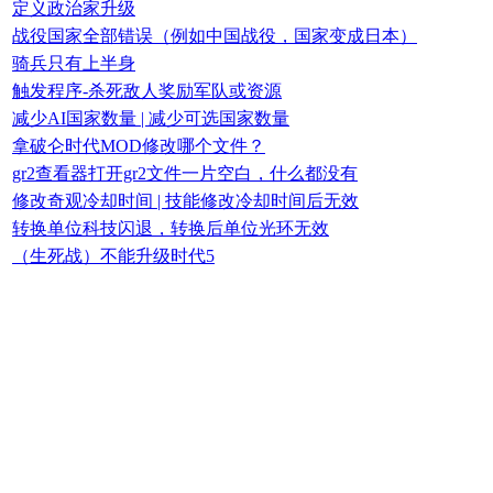
定义政治家升级
战役国家全部错误（例如中国战役，国家变成日本）
骑兵只有上半身
触发程序-杀死敌人奖励军队或资源
减少AI国家数量 | 减少可选国家数量
拿破仑时代MOD修改哪个文件？
gr2查看器打开gr2文件一片空白，什么都没有
修改奇观冷却时间 | 技能修改冷却时间后无效
转换单位科技闪退，转换后单位光环无效
（生死战）不能升级时代5