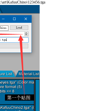
:\art\KafuuChino\123456.tga