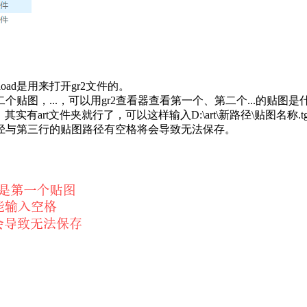
ad是用来打开gr2文件的。
贴图，...，可以用gr2查看器查看第一个、第二个...的贴图是
，其实有art文件夹就行了，可以这样输入
D:\art\新路径\贴图名称.t
径与第三行的贴图路径有空格将会导致无法保存。