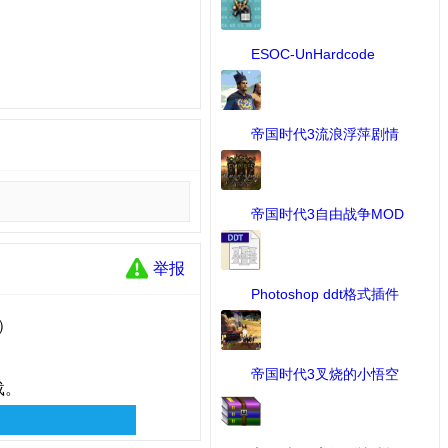
ESOC-UnHardcode
Patch 2. ...
[MOD修改工具] 下载：53 次
帝国时代3流浪浮萍剧情
战 ...
[MOD作品] 下载：649 次
帝国时代3自由战争MOD
...
[MOD作品] 下载：2816 次
举报
Photoshop ddt格式插件
...
[MOD修改工具] 下载：69 次
）
帝国时代3叉烧的小悟空
载。
UI ...
[UI] 下载：72 次