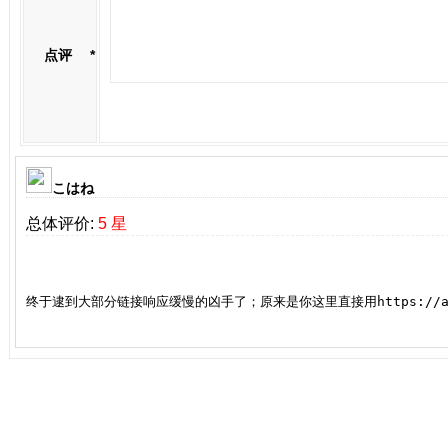
点评
*
こはね
总体评价:
5 星
终于逮到大部分链接响应缓慢的凶手了；原来是你这里直接用https://aoe3de-fl