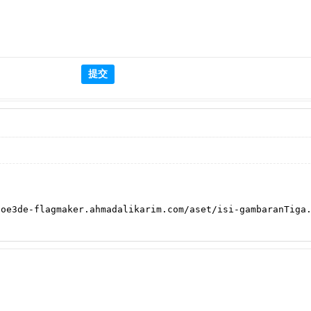
提交
agmaker.ahmadalikarim.com/aset/isi-gambaranTiga