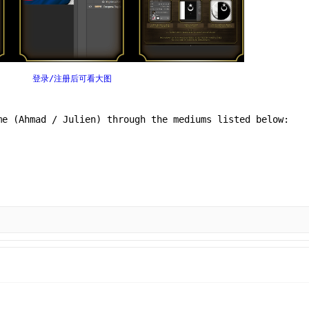
登录/注册后可看大图
me (Ahmad / Julien) through the mediums listed below: