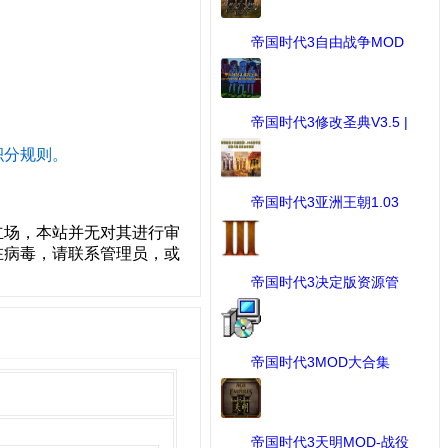
帝国时代3自由战争MOD
...
[MOD作品] 下载：2816 次
帝国时代3修改圣典V3.5 |
...
[MOD修改工具] 下载：1064
积分规则。
次
帝国时代3亚洲王朝1.03
版 ...
[工具] 下载：1031 次
立场，本站并无对其进行审
在病毒，请联系管理员，或
帝国时代3决定版资源管
理 ...
[帝国时代III 决定版] 下载：
989 次
帝国时代3MOD大合集
（包含 ...
[MOD作品] 下载：834 次
帝国时代3天明MOD-战役