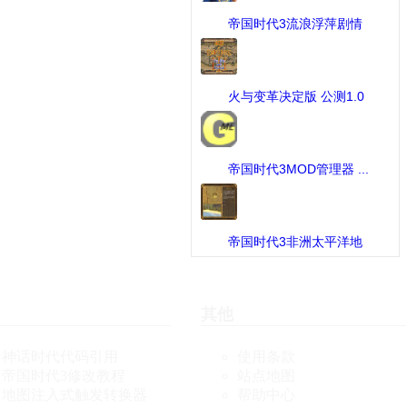
帝国时代3流浪浮萍剧情
战 ...
[MOD作品] 下载：649 次
火与变革决定版 公测1.0
...
[MOD作品] 下载：425 次
帝国时代3MOD管理器 ...
[工具] 下载：379 次
帝国时代3非洲太平洋地
图 ...
[MOD作品] 下载：365 次
其他
神话时代代码引用
使用条款
帝国时代3修改教程
站点地图
地图注入式触发转换器
帮助中心