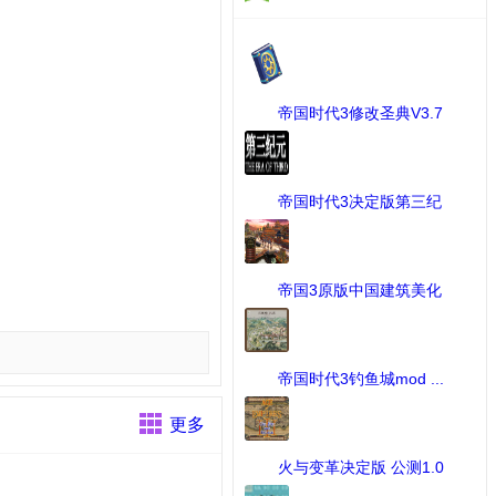
帝国时代3修改圣典V3.7
[2 ...
[MOD修改工具] 下载：109 次
帝国时代3决定版第三纪
元M ...
[帝国时代III 决定版] 下载：
253 次
帝国3原版中国建筑美化
补 ...
[MOD作品] 下载：64 次
帝国时代3钓鱼城mod ...
[MOD作品] 下载：75 次
更多
火与变革决定版 公测1.0
...
[MOD作品] 下载：425 次