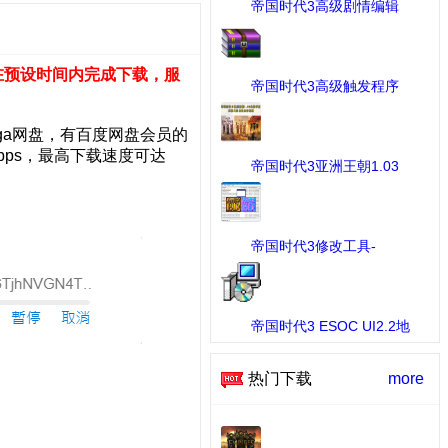
帝国时代3高级剧情编辑
器 ...
[剧情战役] 下载：174 次
在预设时间内完成下载，服
帝国时代3高级触发程序
...
[剧情战役] 下载：72 次
ga网盘，有百度网盘会员的
ps，最高下载速度可达
帝国时代3亚洲王朝1.03
版 ...
[工具] 下载：1031 次
帝国时代3修改工具-
AOE3ED ...
[MOD修改工具] 下载：676 次
帝国时代3 ESOC UI2.2地
图 ...
[随机地图] 下载：84 次
热门下载
more