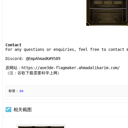
Contact
For any questions or enquiries, feel free to contact 
Discord: @EmpAhmadK#9589
原网站：https://aoe3de-flagmaker.ahmadalikarim.com/
（注：谷歌下载需要科学上网）
标签：
ps
相关截图