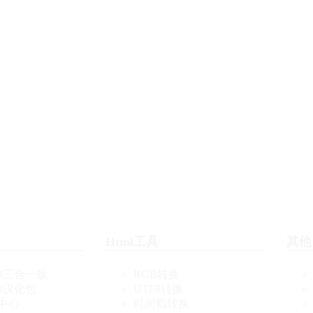
Html工具
其他
3三合一版
RGB转换
3汉化包
UTF8转换
中心
时间戳转换