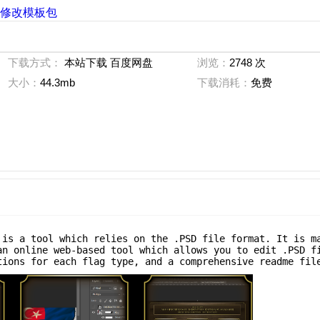
帜修改模板包
下载方式：
本站下载 百度网盘
浏览：
2748 次
大小：
44.3mb
下载消耗：
免费
 is a tool which relies on the .PSD file format. It is m
an online web-based tool which allows you to edit .PSD f
tions for each flag type, and a comprehensive readme fil