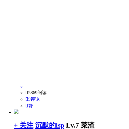

5869阅读

5评论

赞
+ 关注
沉默的lsp
Lv.7 菜渣