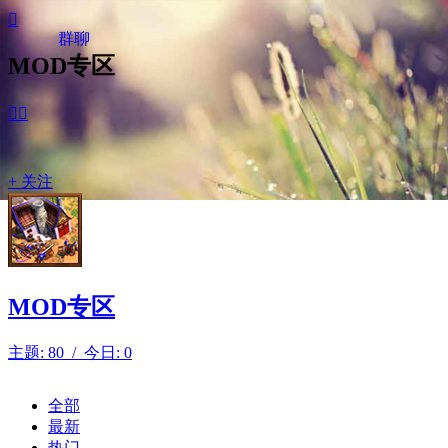

群聊
MOD专区


+ 关注
MOD专区
主题: 80 / 今日: 0
全部
最新
热门