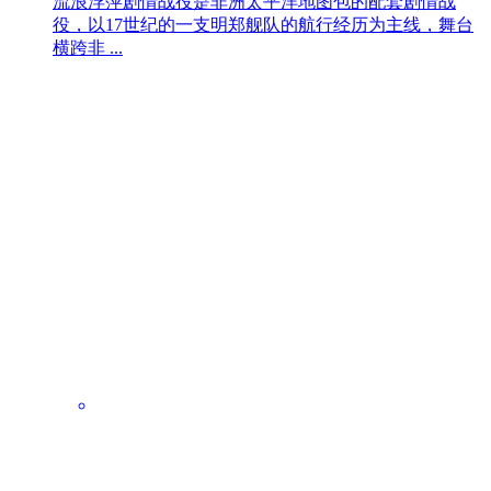
流浪浮萍剧情战役是非洲太平洋地图包的配套剧情战
役，以17世纪的一支明郑舰队的航行经历为主线，舞台
横跨非 ...