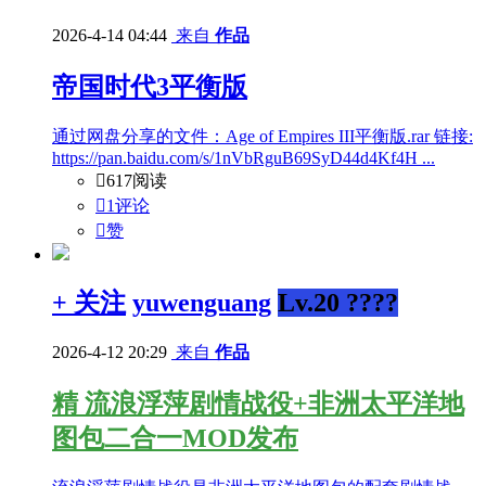
2026-4-14 04:44
来自
作品
帝国时代3平衡版
通过网盘分享的文件：Age of Empires III平衡版.rar 链接:
https://pan.baidu.com/s/1nVbRguB69SyD44d4Kf4H ...

617阅读

1评论

赞
+ 关注
yuwenguang
Lv.20 ????
2026-4-12 20:29
来自
作品
精
流浪浮萍剧情战役+非洲太平洋地
图包二合一MOD发布