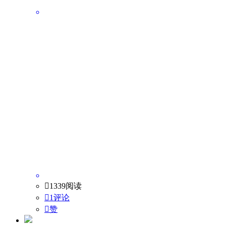

1339阅读

1评论

赞