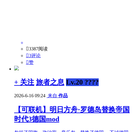

3387阅读

3评论

赞
+ 关注
旅者之息
Lv.20 ????
2026-6-16 09:24
来自
作品
【可联机】明日方舟·罗德岛替换帝国
时代3德国mod