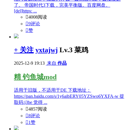
了。 帝国时代3下载，完美平衡版。百度网盘。
[del]https: ...

4008阅读

9评论

赞
+ 关注
yxtajwj
Lv.3 菜鸡
2025-12-9 19:13
来自
作品
精
钓鱼城mod
适用于旧版，不适用于DE 下载地址：
https://pan.baidu.com/s/1y6aibERY05YZSwo6YXFA-w 提
取码:j3be 觉得 ...

4857阅读

8评论

1
赞