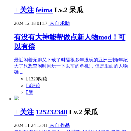
+ 关注
feima
Lv.2 呆瓜
2024-12-18 01:17
来自
求助
有没有大神能帮做点新人物mod！可
以有偿
最近闲着无聊又下载了时隔很多年没玩的亚洲王朝(年纪
大了只想空闲时间玩一下以前的单机)，但是里面的人物
确 ...

1320阅读

4评论

赞
+ 关注
125232340
Lv.2 呆瓜
2024-11-24 13:41
来自
作品