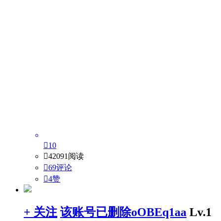

10

42091阅读

69评论

4
赞
+ 关注
该账号已删除oOBEq1aa
Lv.1