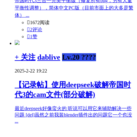
帝国时代3三合一完美平衡版（修复所有bug，另有大量
平衡性调整），简体中文PC版（目前市面上的大多是繁
体） ...

1672阅读

2评论

1
赞
+ 关注
dablive
Lv.20 ????
2025-2-22 19:22
【记录帖】使用deepseek破解帝国时
代3的cam文件(部分破解)
最近deepseek好像蛮火的 听说可以用它来辅助解决一些
问题 [del]虽然之前我装blender插件出的问题它一个也没
...