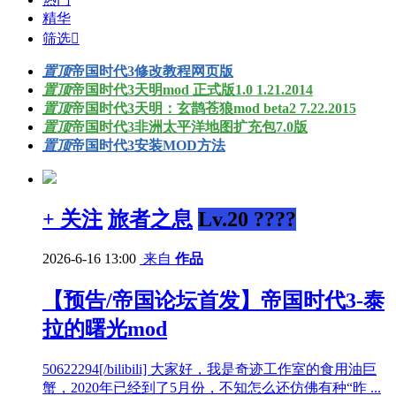
精华
筛选

置顶
帝国时代3修改教程网页版
置顶
帝国时代3天明mod 正式版1.0 1.21.2014
置顶
帝国时代3天明：玄鹊苍狼mod beta2 7.22.2015
置顶
帝国时代3非洲太平洋地图扩充包7.0版
置顶
帝国时代3安装MOD方法
+ 关注
旅者之息
Lv.20 ????
2026-6-16 13:00
来自
作品
【预告/帝国论坛首发】帝国时代3-泰
拉的曙光mod
50622294[/bilibili] 大家好，我是奇迹工作室的食用油巨
蟹，2020年已经到了5月份，不知怎么还仿佛有种“昨 ...