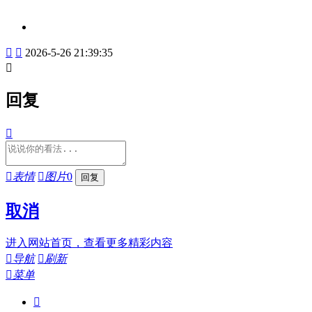


2026-5-26 21:39:35

回复


表情

图片
0
取消
进入网站首页，查看更多精彩内容

导航

刷新

菜单
