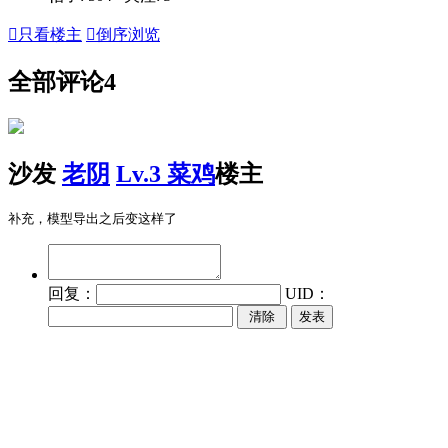

只看楼主

倒序浏览
全部评论
4
沙发
老阴
Lv.3 菜鸡
楼主
补充，模型导出之后变这样了
回复：
UID：
发表