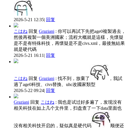
2026-5-21 12:35
|
回复
こはね
回复
Graziani
:
你可以再試下先把age0複製過去，
然後再複製一個美洲國家；流程大概就是這樣，先懷疑
是不是有特殊科技，再懷疑是不是civs.xml，最後無結果
就是硬代碼
2026-5-21 16:11
|
回复
こはね
回复
Graziani
:
找不到，放棄了
，我試
過了age0科技、civs替換、uhc改國家類型
2026-5-22 09:24
|
回复
Graziani
回复
こはね
:
我也是试过好多遍了，发现没有
相关科技在如上几个文件里，扫盘查了一下data里面也
没有相关科技开启的，疑似真是硬代码
顺便还