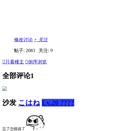
修改讨论
+ 关注
帖子: 2083
关注:
9

只看楼主

倒序浏览
全部评论
1
沙发
こはね
Lv.20 ????
忘了怎樣搞了