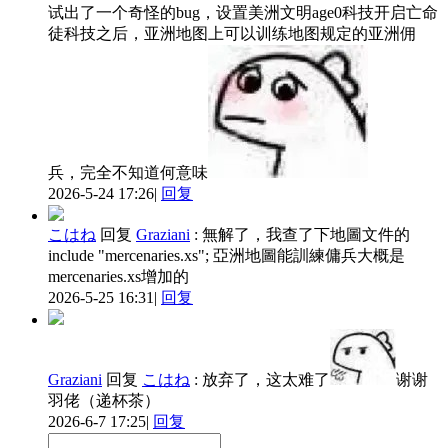
试出了一个奇怪的bug，设置美洲文明age0科技开启亡命
徒科技之后，亚洲地图上可以训练地图规定的亚洲佣
兵，完全不知道何意味
2026-5-24 17:26
|
回复
こはね
回复
Graziani
:
無解了，我查了下地圖文件的
include "mercenaries.xs"; 亞洲地圖能訓練傭兵大概是
mercenaries.xs增加的
2026-5-25 16:31
|
回复
Graziani
回复
こはね
:
放弃了，这太难了
谢谢
羽佬（递杯茶）
2026-6-7 17:25
|
回复