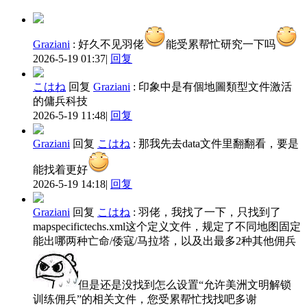
Graziani
:
好久不见羽佬
能受累帮忙研究一下吗
2026-5-19 01:37
|
回复
こはね
回复
Graziani
:
印象中是有個地圖類型文件激活
的傭兵科技
2026-5-19 11:48
|
回复
Graziani
回复
こはね
:
那我先去data文件里翻翻看，要是
能找着更好
2026-5-19 14:18
|
回复
Graziani
回复
こはね
:
羽佬，我找了一下，只找到了
mapspecifictechs.xml这个定义文件，规定了不同地图固定
能出哪两种亡命/倭寇/马拉塔，以及出最多2种其他佣兵
但是还是没找到怎么设置“允许美洲文明解锁
训练佣兵”的相关文件，您受累帮忙找找吧多谢