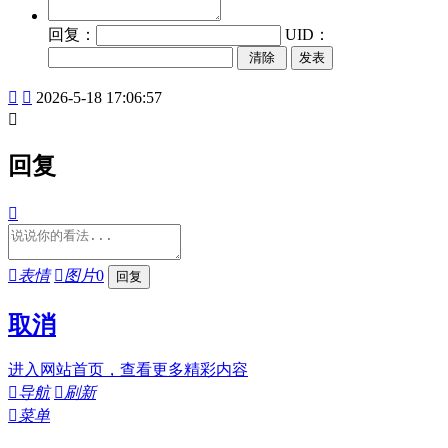
回复：
UID：
发表


2026-5-18 17:06:57

回复


表情

图片
0
取消
进入网站首页，查看更多精彩内容

导航

刷新

菜单